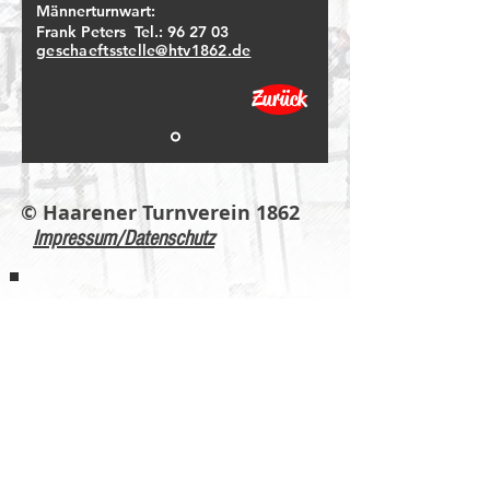
Männerturnwart:
Frank Peters Tel.: 96 27 03
geschaeftsstelle@htv1862.de
Zurück
© Haarener Turnverein 1862
Impressum/Datenschutz
T
urngau
Aachen
1864 e.V