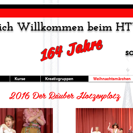
lich Willkommen beim H
164 Jahre
s
Kurse
Kreativgruppen
Weihnachtsmärchen
2016 Der Räuber Hotzenplotz