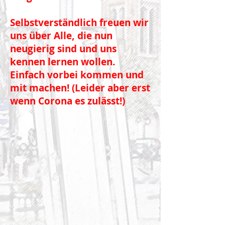
Selbstverständlich freuen wir
uns über Alle, die nun
neugierig sind und uns
kennen lernen wollen.
Einfach vorbei kommen und
mit machen! (Leider aber erst
wenn Corona es zulässt!)