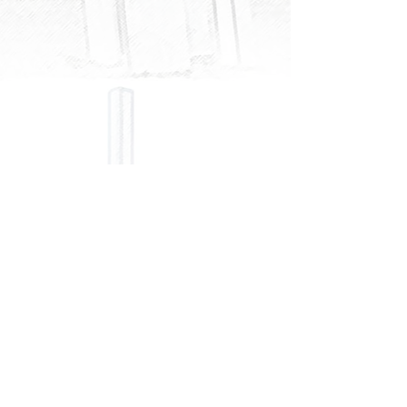
© Haarener Turnverein 1862
Impressum/Datenschutz
T
urngau
Aachen
1864 e.V