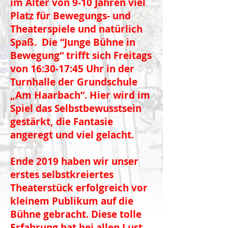
im Alter von 9-10 Jahren viel
Platz für Bewegungs- und
Theaterspiele und natürlich
Spaß. Die “Junge Bühne in
Bewegung“ trifft sich Freitags
von 16:30-17:45 Uhr in der
Turnhalle der Grundschule
„Am Haarbach“. Hier wird im
Spiel das Selbstbewusstsein
gestärkt, die Fantasie
angeregt und viel gelacht.
Ende 2019 haben wir unser
erstes selbstkreiertes
Theaterstück erfolgreich vor
kleinem Publikum auf die
Bühne gebracht. Diese tolle
Erfahrung hat bei allen Lust