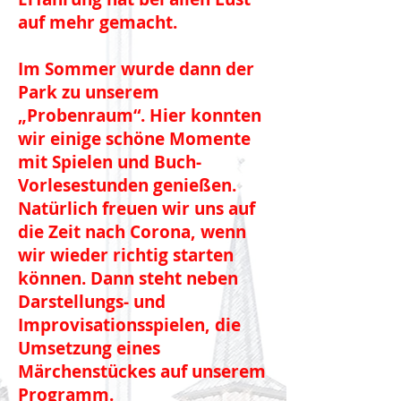
auf mehr gemacht.
Im Sommer wurde dann der
Park zu unserem
„Probenraum“. Hier konnten
wir einige schöne Momente
mit Spielen und Buch-
Vorlesestunden genießen.
Natürlich freuen wir uns auf
die Zeit nach Corona, wenn
wir wieder richtig starten
können. Dann steht neben
Darstellungs- und
Improvisationsspielen, die
Umsetzung eines
Märchenstückes auf unserem
Programm.