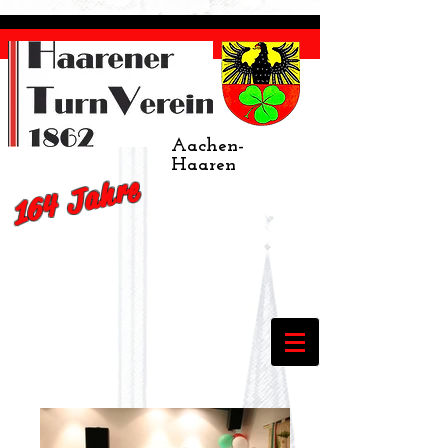
Aachen-
Haaren
164 Jahre