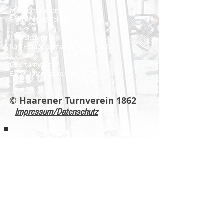
Männerturnwart:
Frank Peters
Tel.: 96 27 03
1.Vorsitzener:
Karl-Heinz Starmanns Tel.: 16 15 18
Oberturnwartin:
Elke Kupfersberger Tel.: 16 79 35
© Haarener Turnverein 1862
Impressum/Datenschutz
T
urngau
Aachen
1864 e.V