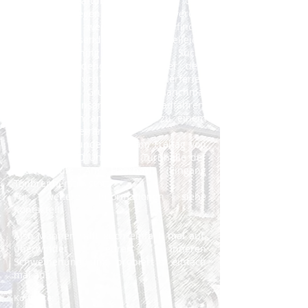
zusätzliche Kraftübungen wünscht oder
ob etwas gegen Rückenbeschwerden
unternommen werden soll, alle finden
ein paar passende Übungen. Vielleicht
hilft das Training auch bei der Suche
nach der Badehosen-Figur oder dem
Waschbrett-Bauch? In den Sommerferien
trifft sich die Gruppe auch manchmal
zum gemeinsamen Fahrradfahren,
vielleicht auch anschließend zu einem
leckeren Kaltgetränk.
Die Übungsstunde findet am Freitag von
20.30 bis 21.30 Uhr in der Turnhalle der
Grundschule Am Haarbach (Eingang
Tonbrennerstr.) statt.
Für weitere Informationen siehe
Kontakte!!
Also Männer, rafft euch einfach mal auf,
überwindet euren inneren
Schweinehund und probiert´s einfach
mal aus.
Kontakte: