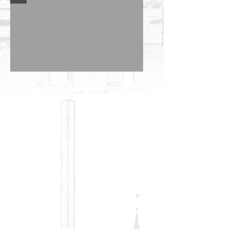
Fitte Männer...
unserer Männer-Fitness-Gruppe sind
In
noch viele Plätze frei. Wir möchten daher
alle Ehemänner, Partner und Väter
unserer Mitglieder einladen, an ein paar
Probestunden (kostenlos bis zu den
Sommerferien) teilzunehmen.
Auf dem Programm stehen sowohl Herz-
Kreislauf-Training als auch Kräftigungs-
Übungen für verschiedene
Muskelgruppen. Egel, ob der Arzt etwas
mehr Bewegung empfohlen hat, oder der
Ausdauersportler noch ein paar