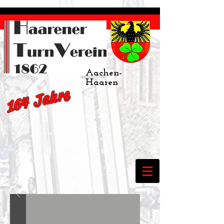
Aachen-
Haaren
164 Jahre